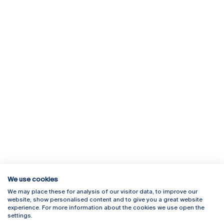
We use cookies
We may place these for analysis of our visitor data, to improve our
Rua Diogo Botelho 1327
Campus Online
website, show personalised content and to give you a great website
4169-005 Porto
Webmail
experience. For more information about the cookies we use open the
+351 226 196 240
Intranet
settings.