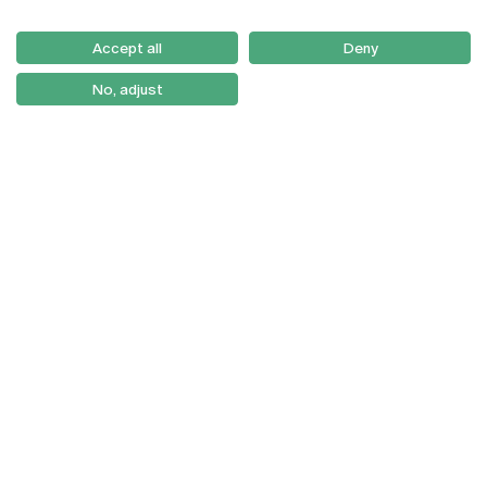
Email:
artes@ucp.pt
Serviços
Como Chegar
Accept all
Deny
Newsletter
No, adjust
© 2026
Braga
Universidade Católica
Lisboa
Portuguesa
Porto
Viseu
Política de Privacidade
Termos & Condições
Direitos do Titular dos
Dados
Entidades Financiadoras