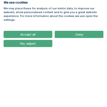
We use cookies
We may place these for analysis of our visitor data, to improve our
Rua Diogo Botelho 1327
Campus Online
website, show personalised content and to give you a great website
4169-005 Porto
Webmail
experience. For more information about the cookies we use open the
+351 226 196 240
Intranet
settings.
Email:
artes@ucp.pt
Serviços
Como Chegar
Accept all
Deny
Newsletter
No, adjust
© 2026
Braga
Universidade Católica
Lisboa
Portuguesa
Porto
Viseu
Política de Privacidade
Termos & Condições
Direitos do Titular dos
Dados