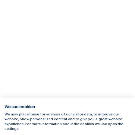
We use cookies
We may place these for analysis of our visitor data, to improve our
Rua Diogo Botelho 1327
Campus Online
website, show personalised content and to give you a great website
4169-005 Porto
Webmail
experience. For more information about the cookies we use open the
+351 226 196 240
Intranet
settings.
Email:
artes@ucp.pt