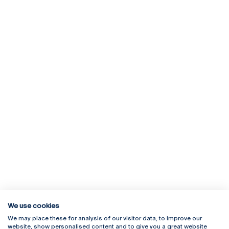
We use cookies
We may place these for analysis of our visitor data, to improve our
Rua Diogo Botelho 1327
Campus Online
website, show personalised content and to give you a great website