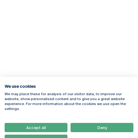
We use cookies
We may place these for analysis of our visitor data, to improve our
Rua Diogo Botelho 1327
Campus Online
website, show personalised content and to give you a great website
4169-005 Porto
Webmail
experience. For more information about the cookies we use open the
+351 226 196 240
Intranet
settings.
Email:
artes@ucp.pt
Serviços
Como Chegar
Accept all
Deny
Newsletter