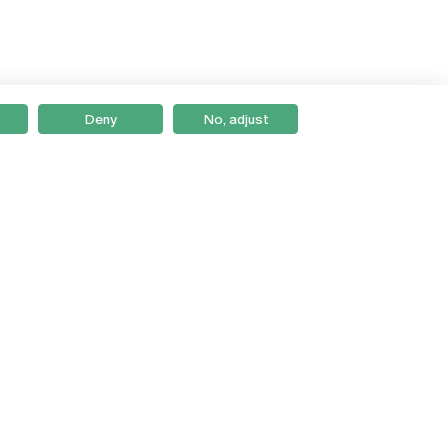
Deny
No, adjust
Braga
Lisboa
Porto
Viseu