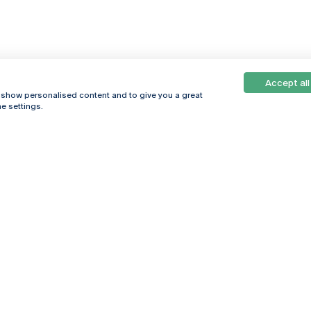
Accept all
, show personalised content and to give you a great
e settings.
Online
© 2026
Universidade
Católica
s
Portuguesa
hegar
Política de
ter
Privacidade
Termos &
Condições
Direitos do Titular
dos Dados
Entidades Financiadoras