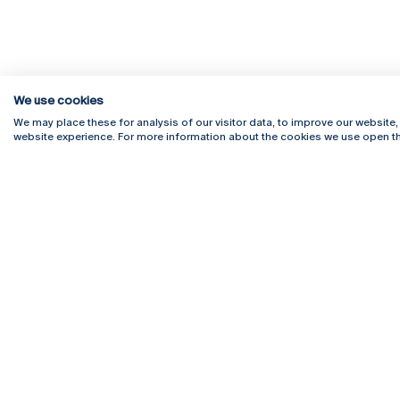
We use cookies
We may place these for analysis of our visitor data, to improve our website
website experience. For more information about the cookies we use open th
Rua Diogo Botelho 1327
Campus 
4169-005 Porto
Webmail
+351 226 196 240
Intranet
Email:
artes@ucp.pt
Serviço
Como C
Newslet