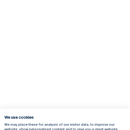
We use cookies
We may place these for analysis of our visitor data, to improve our
Rua Diogo Botelho 1327
Campus Online
website, show personalised content and to give you a great website