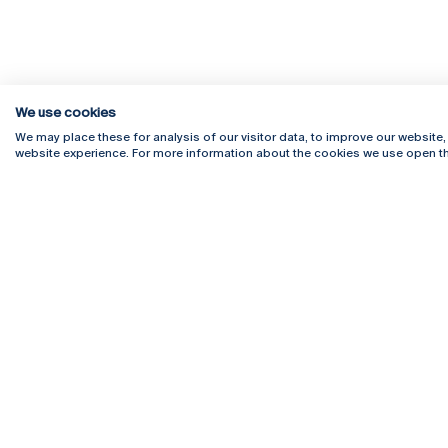
We use cookies
We may place these for analysis of our visitor data, to improve our website
website experience. For more information about the cookies we use open th
Rua Diogo Botelho 1327
Campus 
4169-005 Porto
Webmail
+351 226 196 240
Intranet
Email:
artes@ucp.pt
Serviço
Como C
Newslet