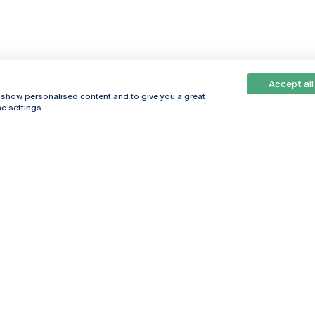
Accept all
, show personalised content and to give you a great
e settings.
Online
© 2026
Universidade
Católica
s
Portuguesa
hegar
Política de
ter
Privacidade
Termos &
Condições
Direitos do Titular
dos Dados
Entidades Financiadoras