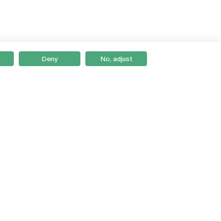
Deny
No, adjust
Braga
Lisboa
Porto
Viseu