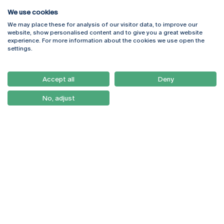
We use cookies
We may place these for analysis of our visitor data, to improve our
Rua Diogo Botelho 1327
Campus Online
website, show personalised content and to give you a great website
4169-005 Porto
Webmail
experience. For more information about the cookies we use open the
+351 226 196 240
Intranet
settings.
Email:
artes@ucp.pt
Serviços
Como Chegar
Accept all
Deny
Newsletter
No, adjust
© 2026
Braga
Universidade Católica
Lisboa
Portuguesa
Porto
Viseu
Política de Privacidade
Termos & Condições
Direitos do Titular dos
Dados