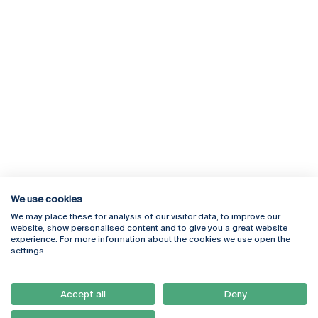
We use cookies
We may place these for analysis of our visitor data, to improve our
Rua Diogo Botelho 1327
Campus Online
website, show personalised content and to give you a great website
4169-005 Porto
Webmail
experience. For more information about the cookies we use open the
+351 226 196 240
Intranet
settings.
Email:
artes@ucp.pt
Serviços
Como Chegar
Accept all
Deny
Newsletter