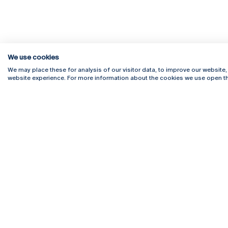
We use cookies
We may place these for analysis of our visitor data, to improve our website
website experience. For more information about the cookies we use open th
Rua Diogo Botelho 1327
Campus 
4169-005 Porto
Webmail
+351 226 196 240
Intranet
Email:
artes@ucp.pt
Serviço
Como C
Newslet