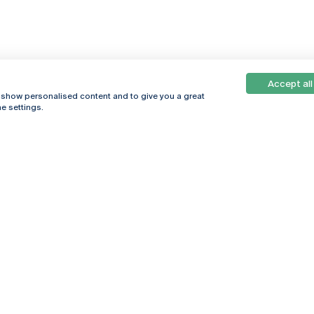
Accept all
, show personalised content and to give you a great
e settings.
Online
© 2026
Universidade
Católica
s
Portuguesa
hegar
Política de
ter
Privacidade
Termos &
Condições
Direitos do Titular
dos Dados
Entidades Financiadoras