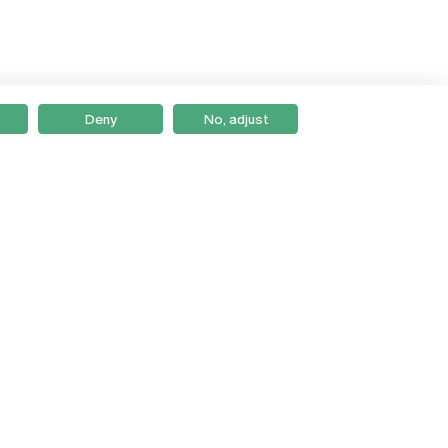
Deny
No, adjust
Braga
Lisboa
Porto
Viseu