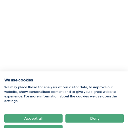
We use cookies
We may place these for analysis of our visitor data, to improve our
Rua Diogo Botelho 1327
Campus Online
website, show personalised content and to give you a great website
4169-005 Porto
Webmail
experience. For more information about the cookies we use open the
+351 226 196 240
Intranet
settings.
Email:
artes@ucp.pt
Serviços
Como Chegar
Accept all
Deny
Newsletter