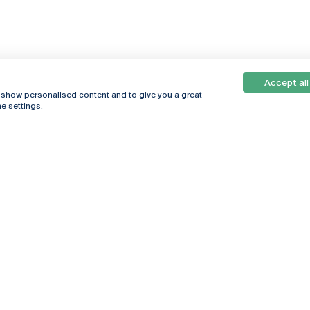
Accept all
, show personalised content and to give you a great
e settings.
Online
© 2026
Universidade
Católica
s
Portuguesa
hegar
Política de
ter
Privacidade
Termos &
Condições
Direitos do Titular
dos Dados
Entidades Financiadoras