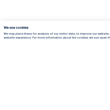
We use cookies
We may place these for analysis of our visitor data, to improve our website
website experience. For more information about the cookies we use open th
Rua Diogo Botelho 1327
Campus 
4169-005 Porto
Webmail
+351 226 196 240
Intranet
Email:
artes@ucp.pt
Serviço
Como C
Newslet