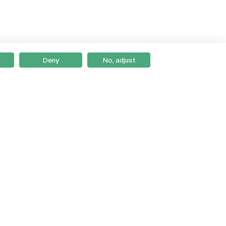
Deny
No, adjust
Braga
Lisboa
Porto
Viseu