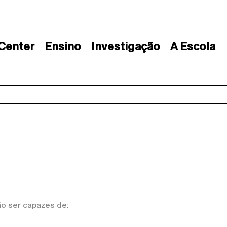
 Center
Ensino
Investigação
A Escola
ão ser capazes de: