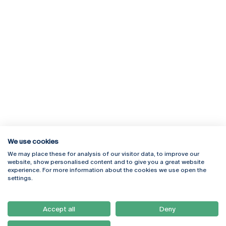
We use cookies
We may place these for analysis of our visitor data, to improve our
Rua Diogo Botelho 1327
Campus Online
website, show personalised content and to give you a great website
4169-005 Porto
Webmail
experience. For more information about the cookies we use open the
+351 226 196 240
Intranet
settings.
Email:
artes@ucp.pt
Serviços
Como Chegar
Accept all
Deny
Newsletter