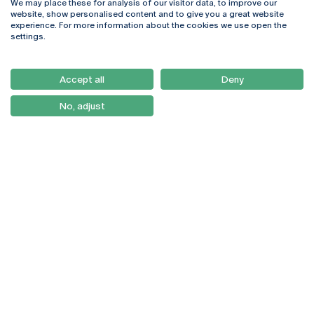
We may place these for analysis of our visitor data, to improve our
Rua Diogo Botelho 1327
Campus Online
website, show personalised content and to give you a great website
4169-005 Porto
Webmail
experience. For more information about the cookies we use open the
+351 226 196 240
Intranet
settings.
Email:
artes@ucp.pt
Serviços
Como Chegar
Accept all
Deny
Newsletter
No, adjust
© 2026
Braga
Universidade Católica
Lisboa
Portuguesa
Porto
Viseu
Política de Privacidade
Termos & Condições
Direitos do Titular dos
Dados
Entidades Financiadoras