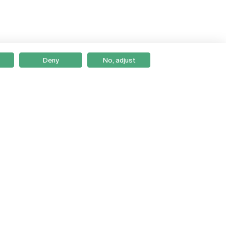
Deny
No, adjust
Braga
Lisboa
Porto
Viseu