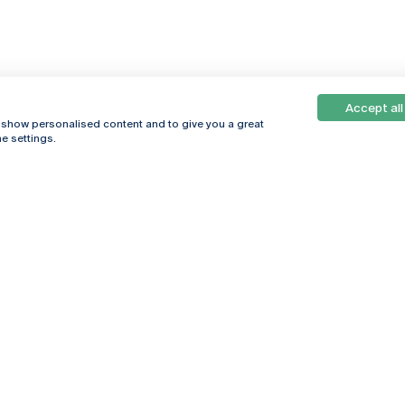
Accept all
, show personalised content and to give you a great
e settings.
Online
© 2026
Universidade
Católica
s
Portuguesa
hegar
Política de
ter
Privacidade
Termos &
Condições
Direitos do Titular
dos Dados
Entidades Financiadoras