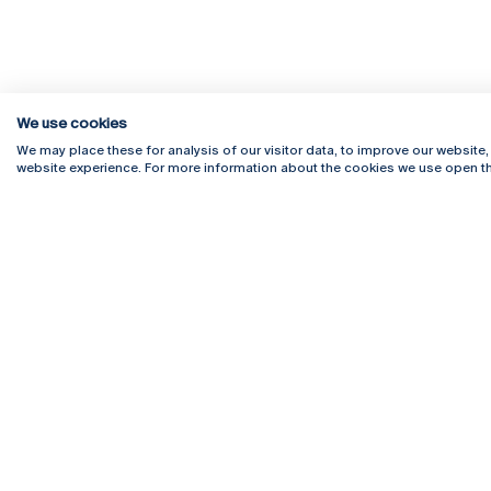
We use cookies
We may place these for analysis of our visitor data, to improve our website
website experience. For more information about the cookies we use open th
Rua Diogo Botelho 1327
Campus 
4169-005 Porto
Webmail
+351 226 196 240
Intranet
Email:
artes@ucp.pt
Serviço
Como C
Newslet