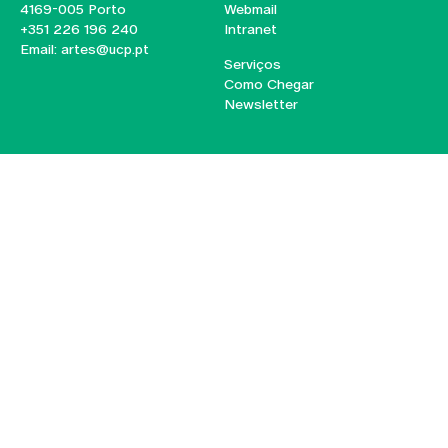
4169-005 Porto
Webmail
+351 226 196 240
Intranet
Email:
artes@ucp.pt
Serviços
Como Chegar
Newsletter
© 2026
Braga
Universidade Católica
Lisboa
Portuguesa
Porto
Viseu
Política de Privacidade
Termos & Condições
Direitos do Titular dos
Dados
Entidades Financiadoras