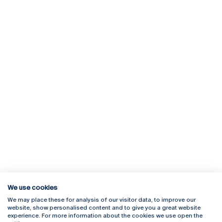
We use cookies
We may place these for analysis of our visitor data, to improve our
Rua Diogo Botelho 1327
Campus Online
website, show personalised content and to give you a great website
4169-005 Porto
Webmail
experience. For more information about the cookies we use open the