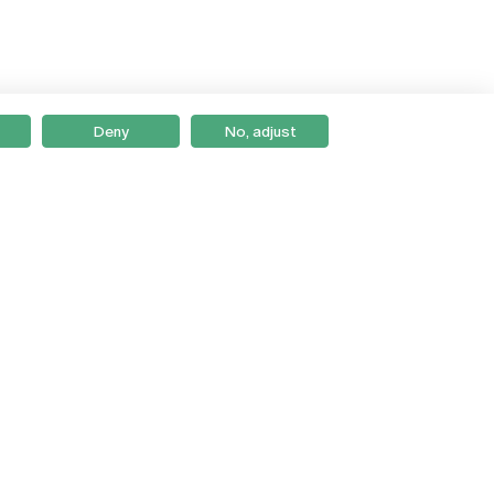
Deny
No, adjust
Braga
Lisboa
Porto
Viseu