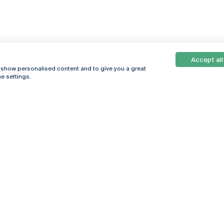
Accept all
, show personalised content and to give you a great
e settings.
Online
© 2026
Universidade
Católica
s
Portuguesa
hegar
Política de
ter
Privacidade
Termos &
Condições
Direitos do Titular
dos Dados
Entidades Financiadoras