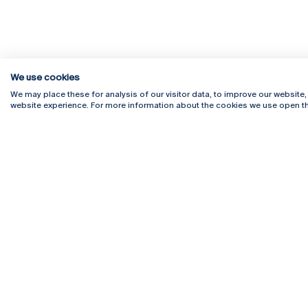
We use cookies
We may place these for analysis of our visitor data, to improve our website
website experience. For more information about the cookies we use open th
Rua Diogo Botelho 1327
Campus 
4169-005 Porto
Webmail
+351 226 196 240
Intranet
Email:
artes@ucp.pt
Serviço
Como C
Newslet