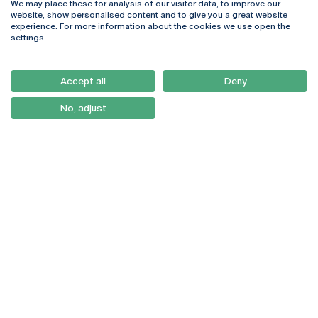
We may place these for analysis of our visitor data, to improve our
Rua Diogo Botelho 1327
Campus Online
website, show personalised content and to give you a great website
4169-005 Porto
Webmail
experience. For more information about the cookies we use open the
+351 226 196 240
Intranet
settings.
Email:
artes@ucp.pt
Serviços
Como Chegar
Accept all
Deny
Newsletter
No, adjust
© 2026
Braga
Universidade Católica
Lisboa
Portuguesa
Porto
Viseu
Política de Privacidade
Termos & Condições
Direitos do Titular dos
Dados
Entidades Financiadoras