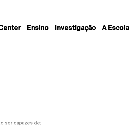
 Center
Ensino
Investigação
A Escola
ão ser capazes de: