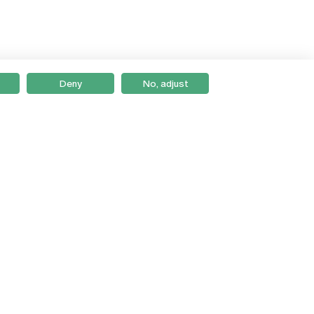
Deny
No, adjust
Braga
Lisboa
Porto
Viseu