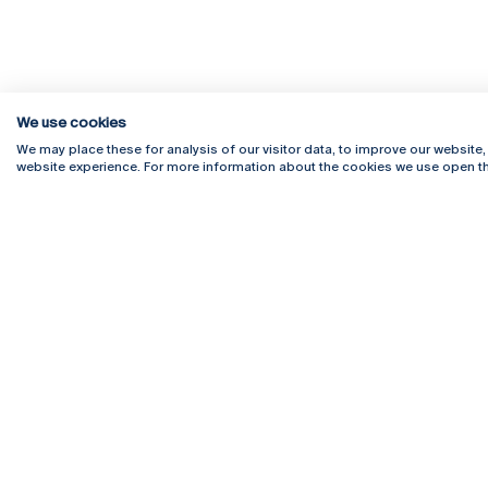
We use cookies
We may place these for analysis of our visitor data, to improve our website
website experience. For more information about the cookies we use open th
Rua Diogo Botelho 1327
Campus 
4169-005 Porto
Webmail
+351 226 196 240
Intranet
Email:
artes@ucp.pt
Serviço
Como C
Newslet