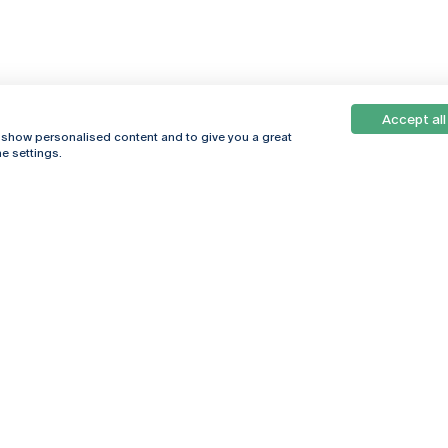
Accept all
, show personalised content and to give you a great
e settings.
Online
© 2026
Universidade
Católica
s
Portuguesa
hegar
Política de
ter
Privacidade
Termos &
Condições
Direitos do Titular
dos Dados
Entidades Financiadoras