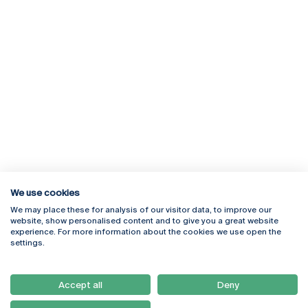
We use cookies
We may place these for analysis of our visitor data, to improve our
Rua Diogo Botelho 1327
Campus Online
website, show personalised content and to give you a great website
4169-005 Porto
Webmail
experience. For more information about the cookies we use open the
+351 226 196 240
Intranet
settings.
Email:
artes@ucp.pt
Serviços
Como Chegar
Accept all
Deny
Newsletter