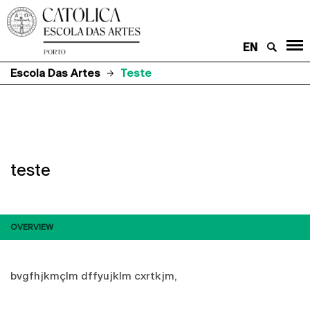
EN
Escola Das Artes
Teste
teste
OVERVIEW
bvgfhjkmçlm dffyujklm cxrtkjm,