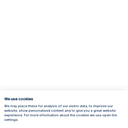
We use cookies
We may place these for analysis of our visitor data, to improve our
Rua Diogo Botelho 1327
Campus Online
website, show personalised content and to give you a great website
4169-005 Porto
Webmail
experience. For more information about the cookies we use open the
+351 226 196 240
Intranet
settings.
Email:
artes@ucp.pt