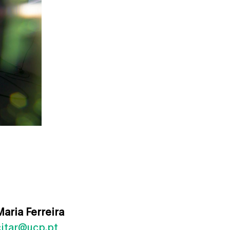
Maria Ferreira
itar
@ucp.pt