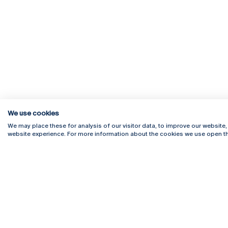
We use cookies
We may place these for analysis of our visitor data, to improve our website
website experience. For more information about the cookies we use open th
Rua Diogo Botelho 1327
Campus 
4169-005 Porto
Webmail
+351 226 196 240
Intranet
Email:
artes@ucp.pt
Serviço
Como C
Newslet