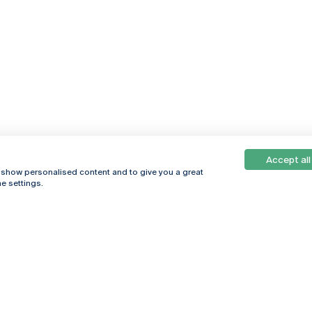
Accept all
, show personalised content and to give you a great
e settings.
Online
© 2026
Universidade
Católica
s
Portuguesa
hegar
Política de
ter
Privacidade
Termos &
Condições
Direitos do Titular