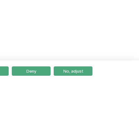
Deny
No, adjust
Braga
Lisboa
Porto
Viseu