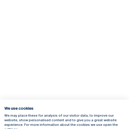
We use cookies
We may place these for analysis of our visitor data, to improve our
Rua Diogo Botelho 1327
Campus Online
website, show personalised content and to give you a great website
4169-005 Porto
Webmail
experience. For more information about the cookies we use open the
+351 226 196 240
Intranet