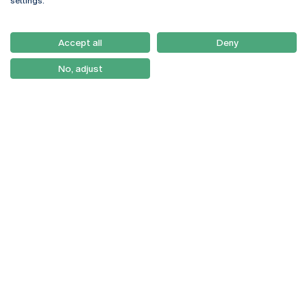
settings.
Email:
artes@ucp.pt
Serviços
Como Chegar
Accept all
Deny
Newsletter
No, adjust
© 2026
Braga
Universidade Católica
Lisboa
Portuguesa
Porto
Viseu
Política de Privacidade
Termos & Condições
Direitos do Titular dos
Dados
Entidades
Financiadoras