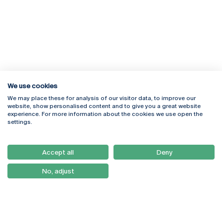
We use cookies
We may place these for analysis of our visitor data, to improve our
Rua Diogo Botelho 1327
Campus Online
website, show personalised content and to give you a great website
4169-005 Porto
Webmail
experience. For more information about the cookies we use open the
+351 226 196 240
Intranet
settings.
Email:
artes@ucp.pt
Serviços
Como Chegar
Accept all
Deny
Newsletter
No, adjust
© 2026
Braga
Universidade Católica
Lisboa
Portuguesa
Porto