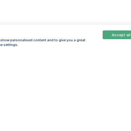
Accept all
, show personalised content and to give you a great
e settings.
Online
© 2026
Universidade
Católica
s
Portuguesa
hegar
Política de
ter
Privacidade
Termos &
Condições
Direitos do Titular
dos Dados
Entidades Financiadoras