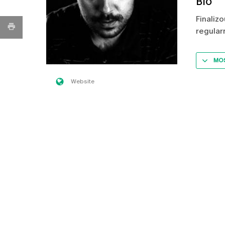
Bio
Finaliz
regula
MOS
Website