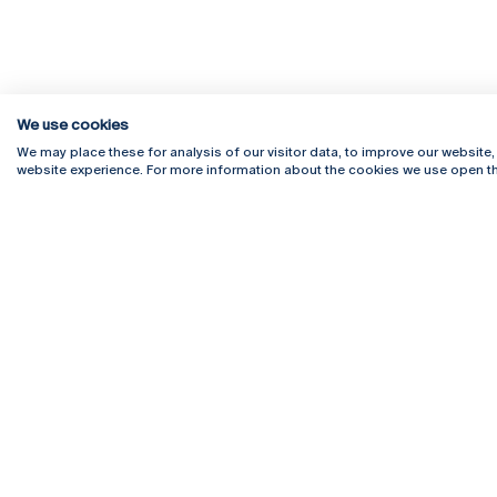
We use cookies
We may place these for analysis of our visitor data, to improve our website
website experience. For more information about the cookies we use open th
Rua Diogo Botelho 1327
Campus 
4169-005 Porto
Webmail
+351 226 196 240
Intranet
Email:
artes@ucp.pt
Serviço
Como C
Newslet