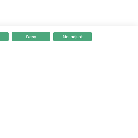
Deny
No, adjust
Braga
Lisboa
Porto
Viseu