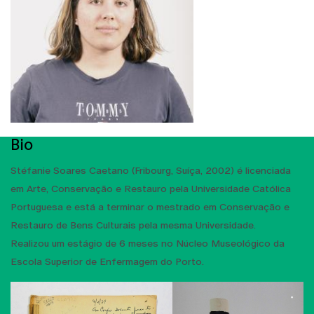
Bio
Stéfanie Soares Caetano (Fribourg, Suíça, 2002) é licenciada
em Arte, Conservação e Restauro pela Universidade Católica
Portuguesa e está a terminar o mestrado em Conservação e
Restauro de Bens Culturais pela mesma Universidade.
Realizou um estágio de 6 meses no Núcleo Museológico da
Escola Superior de Enfermagem do Porto.