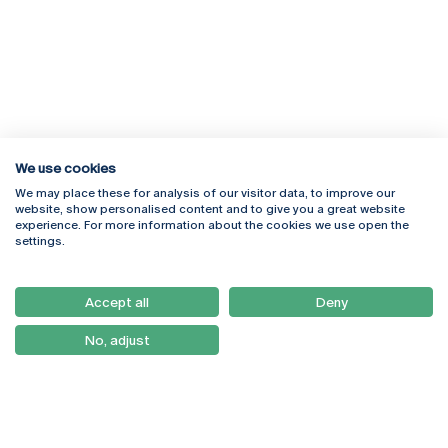
We use cookies
We may place these for analysis of our visitor data, to improve our
Rua Diogo Botelho 1327
Campus Online
website, show personalised content and to give you a great website
4169-005 Porto
Webmail
experience. For more information about the cookies we use open the
+351 226 196 240
Intranet
settings.
Email:
artes@ucp.pt
Serviços
Como Chegar
Accept all
Deny
Newsletter
No, adjust
© 2026
Braga
Universidade Católica
Lisboa
Portuguesa
Porto