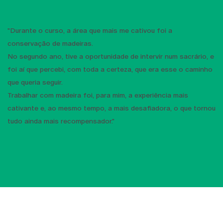
"Durante o curso, a área que mais me cativou foi a
conservação de madeiras.
No segundo ano, tive a oportunidade de intervir num sacrário, e
foi aí que percebi, com toda a certeza, que era esse o caminho
que queria seguir.
Trabalhar com madeira foi, para mim, a experiência mais
cativante e, ao mesmo tempo, a mais desafiadora, o que tornou
tudo ainda mais recompensador."