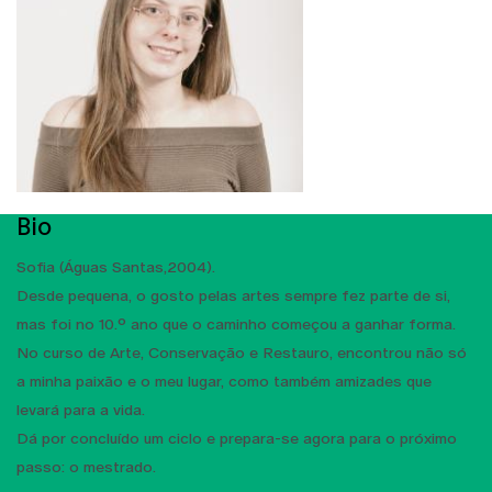
Bio
Sofia (Águas Santas,2004).
Desde pequena, o gosto pelas artes sempre fez parte de si,
mas foi no 10.º ano que o caminho começou a ganhar forma.
No curso de Arte, Conservação e Restauro, encontrou não só
a minha paixão e o meu lugar, como também amizades que
levará para a vida.
Dá por concluído um ciclo e prepara-se agora para o próximo
passo: o mestrado.