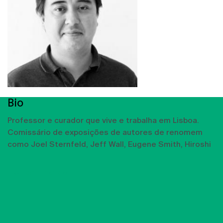
Bio
Professor e curador que vive e trabalha em Lisboa.
Comissário de exposições de autores de renomem
como Joel Sternfeld, Jeff Wall, Eugene Smith, Hiroshi
MOSTRAR MAIS