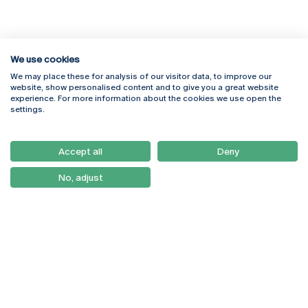
We use cookies
We may place these for analysis of our visitor data, to improve our
Rua Diogo Botelho 1327
Campus Online
website, show personalised content and to give you a great website
4169-005 Porto
Webmail
experience. For more information about the cookies we use open the
+351 226 196 240
Intranet
settings.
Email:
artes@ucp.pt
Serviços
Como Chegar
Accept all
Deny
Newsletter
No, adjust
© 2026
Braga
Universidade Católica
Lisboa
Portuguesa
Porto
Viseu
Política de Privacidade
Termos & Condições
Direitos do Titular dos