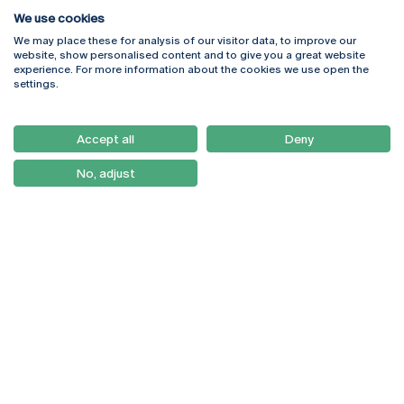
We use cookies
We may place these for analysis of our visitor data, to improve our
Rua Diogo Botelho 1327
Campus Online
website, show personalised content and to give you a great website
4169-005 Porto
Webmail
experience. For more information about the cookies we use open the
+351 226 196 240
Intranet
settings.
Email:
artes@ucp.pt
Serviços
Como Chegar
Accept all
Deny
Newsletter
No, adjust
© 2026
Braga
Universidade Católica
Lisboa
Portuguesa
Porto
Viseu
Política de Privacidade
Termos & Condições
Direitos do Titular dos
Dados