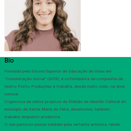
Bio
Formada pela Escola Superior de Educação de Viseu em
"Comunicação Social" (2013), é cofundadora da companhia de
teatro Ponto Produções e trabalha, desde muito cedo, na área
cultural.
Cogestora de vários projetos da Divisão de Gestão Cultural do
município de Santa Maria da Feira, desenvolve, também,
trabalho enquanto produtora.
O seu percurso passa também pela vertente artística, tendo