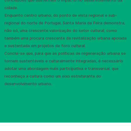
cidade.
Enquanto centro urbano, do ponto de vista regional e sub-
regional do norte de Portugal, Santa Maria da Feira demonstra,
não só, uma crescente valorização do setor cultural, como
também uma procura crescente da revitalização urbana apoiada
e sustentada em projetos de foro cultural.
Conclui-se que, para que as políticas de regeneração urbana se
tornem sustentáveis e culturalmente integradas, é necessário
adotar uma abordagem mais participativa e transversal, que
reconheça a cultura como um eixo estruturante do
desenvolvimento urbano.