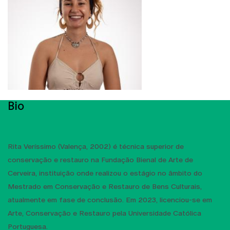
Bio
Rita Veríssimo (Valença, 2002) é técnica superior de
conservação e restauro na Fundação Bienal de Arte de
Cerveira, instituição onde realizou o estágio no âmbito do
Mestrado em Conservação e Restauro de Bens Culturais,
atualmente em fase de conclusão. Em 2023, licenciou-se em
Arte, Conservação e Restauro pela Universidade Católica
Portuguesa.