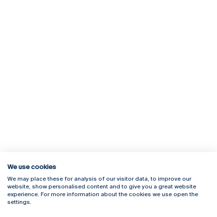
We use cookies
We may place these for analysis of our visitor data, to improve our
Rua Diogo Botelho 1327
Campus Online
website, show personalised content and to give you a great website
4169-005 Porto
Webmail
experience. For more information about the cookies we use open the
+351 226 196 240
Intranet
settings.
Email:
artes@ucp.pt