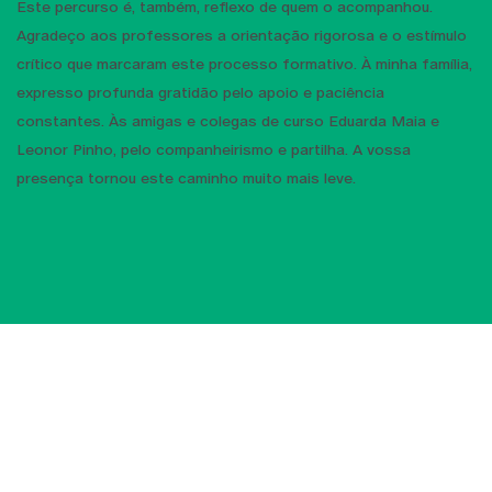
Este percurso é, também, reflexo de quem o acompanhou.
Agradeço aos professores a orientação rigorosa e o estímulo
crítico que marcaram este processo formativo. À minha família,
expresso profunda gratidão pelo apoio e paciência
constantes. Às amigas e colegas de curso Eduarda Maia e
Leonor Pinho, pelo companheirismo e partilha. A vossa
presença tornou este caminho muito mais leve.