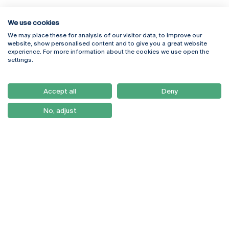
We use cookies
We may place these for analysis of our visitor data, to improve our
Rua Diogo Botelho 1327
Campus Online
website, show personalised content and to give you a great website
4169-005 Porto
Webmail
experience. For more information about the cookies we use open the
+351 226 196 240
Intranet
settings.
Email:
artes@ucp.pt
Serviços
Como Chegar
Accept all
Deny
Newsletter
No, adjust
© 2026
Braga
Universidade Católica
Lisboa
Portuguesa
Porto
Viseu
Política de Privacidade
Termos & Condições
Direitos do Titular dos
Dados