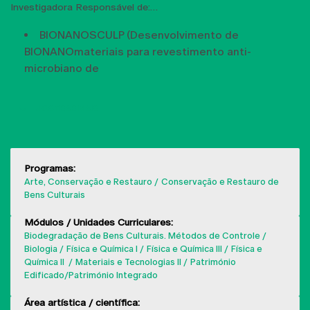
Investigadora Responsável de:
BIONANOSCULP (Desenvolvimento de
BIONANOmateriais para revestimento anti-
microbiano de
MOSTRAR MAIS
Programas:
Arte, Conservação e Restauro
Conservação e Restauro de
Bens Culturais
Módulos / Unidades Curriculares:
Biodegradação de Bens Culturais. Métodos de Controle
Biologia
Física e Química I
Física e Química III
Física e
Química II
Materiais e Tecnologias II
Património
Edificado/Património Integrado
Área artística / científica: