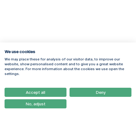
We use cookies
We may place these for analysis of our visitor data, to improve our
Rua Diogo Botelho 1327
Campus Online
website, show personalised content and to give you a great website
4169-005 Porto
Webmail
experience. For more information about the cookies we use open the
+351 226 196 240
Intranet
settings.
Email:
artes@ucp.pt
Serviços
Como Chegar
Accept all
Deny
Newsletter
No, adjust
© 2026
Braga
Universidade Católica
Lisboa
Portuguesa
Porto