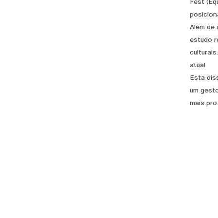
Fest (Eq
posicion
Além de 
estudo r
culturai
atual.
Esta dis
um gesto
mais pro