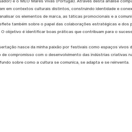
uador) e o MEO Marés Vivas (Portugal). Através desta análise com
am em contextos culturais distintos, construindo identidade e cone
analisar os elementos de marca, as táticas promocionais e a comunic
eflete também sobre o papel das colaborações estratégicas e dos pa
s. O objetivo é identificar boas práticas que contribuam para o suce
sertação nasce da minha paixão por festivais como espaços vivos d
 de compromisso com o desenvolvimento das indústrias criativas na
fundo sobre como a cultura se comunica, se adapta e se reinventa.