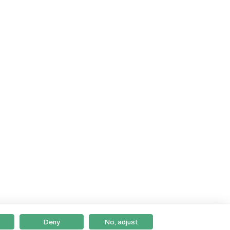
Deny
No, adjust