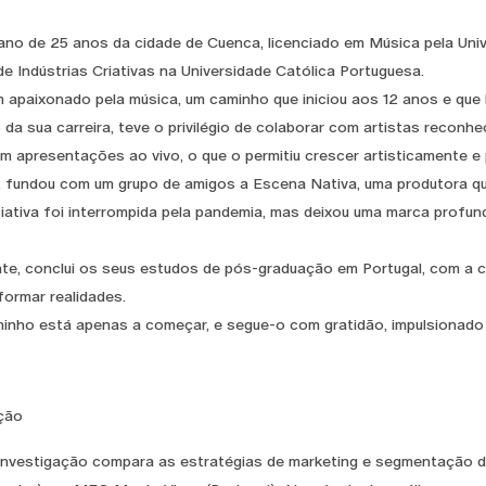
ano de 25 anos da cidade de Cuenca, licenciado em Música pela Un
e Indústrias Criativas na Universidade Católica Portuguesa.
 apaixonado pela música, um caminho que iniciou aos 12 anos e que ho
 da sua carreira, teve o privilégio de colaborar com artistas reconh
m apresentações ao vivo, o que o permitiu crescer artisticamente e 
 fundou com um grupo de amigos a Escena Nativa, uma produtora qu
ciativa foi interrompida pela pandemia, mas deixou uma marca profun
te, conclui os seus estudos de pós-graduação em Portugal, com a co
formar realidades.
inho está apenas a começar, e segue-o com gratidão, impulsionado pel
ção
investigação compara as estratégias de marketing e segmentação de 