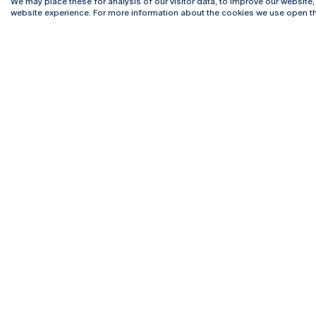
We may place these for analysis of our visitor data, to improve our website
website experience. For more information about the cookies we use open th
Rua Diogo Botelho 1327
Campus 
4169-005 Porto
Webmail
+351 226 196 240
Intranet
Email:
artes@ucp.pt
Serviço
Como C
Newslet