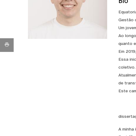
Bio
Equatori
Gestão d
Um jovem
Ao longo
quanto e
Em 2019,
Essa ini
coletivo.
Atualmen
de trans
Este cam
disserta
A minha 