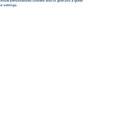
, show personalised content and to give you a great
e settings.
Online
© 2026
Universidade
Católica
s
Portuguesa
hegar
Política de
ter
Privacidade
Termos &
Condições
Direitos do Titular
dos Dados
Entidades Financiadoras