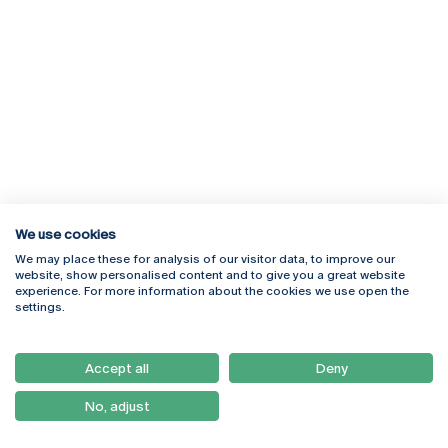
We use cookies
We may place these for analysis of our visitor data, to improve our
Rua Diogo Botelho 1327
Campus Online
website, show personalised content and to give you a great website
4169-005 Porto
Webmail
experience. For more information about the cookies we use open the
+351 226 196 240
Intranet
settings.
Email:
artes@ucp.pt
Serviços
Como Chegar
Accept all
Deny
Newsletter
No, adjust