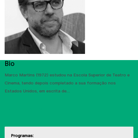
Bio
Marco Martins (1972) estudou na Escola Superior de Teatro e
Cinema, tendo depois completado a sua formação nos
Estados Unidos, em escrita de
MOSTRAR MAIS
Programas: