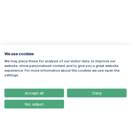
We use cookies
We may place these for analysis of our visitor data, to improve our
Rua Diogo Botelho 1327
Campus Online
website, show personalised content and to give you a great website
4169-005 Porto
Webmail
experience. For more information about the cookies we use open the
+351 226 196 240
Intranet
settings.
Email:
artes@ucp.pt
Serviços
Como Chegar
Accept all
Deny
Newsletter
No, adjust
© 2026
Braga
Universidade Católica
Lisboa