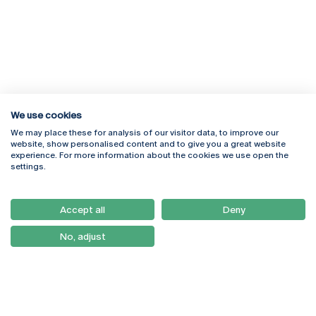
We use cookies
We may place these for analysis of our visitor data, to improve our
Rua Diogo Botelho 1327
Campus Online
website, show personalised content and to give you a great website
4169-005 Porto
Webmail
experience. For more information about the cookies we use open the
+351 226 196 240
Intranet
settings.
Email:
artes@ucp.pt
Serviços
Como Chegar
Accept all
Deny
Newsletter
No, adjust
© 2026
Braga
Universidade Católica
Lisboa
Portuguesa
Porto