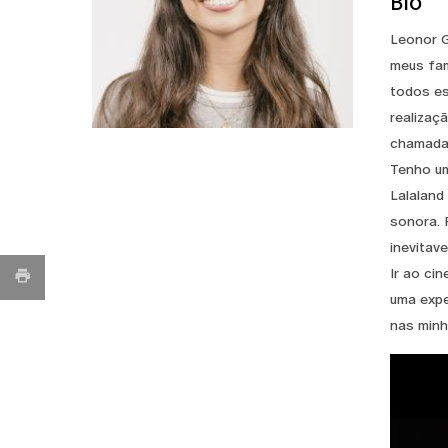
Bio
Leonor G
meus fam
todos es
realizaç
chamada 
Tenho um
Lalaland
sonora. 
inevitav
Ir ao ci
uma expe
nas minh