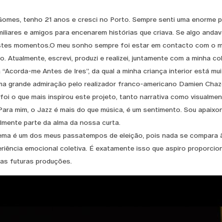
omes, tenho 21 anos e cresci no Porto. Sempre senti uma enorme pa
iliares e amigos para encenarem histórias que criava. Se algo and
tes momentos.O meu sonho sempre foi estar em contacto com o mu
ão. Atualmente, escrevi, produzi e realizei, juntamente com a minha c
“Acorda-me Antes de Ires”, da qual a minha criança interior está muit
a grande admiração pelo realizador franco-americano Damien Chazelle
 foi o que mais inspirou este projeto, tanto narrativa como visualm
Para mim, o Jazz é mais do que música, é um sentimento. Sou apaixon
elmente parte da alma da nossa curta.
nema é um dos meus passatempos de eleição, pois nada se compara à
riência emocional coletiva. É exatamente isso que aspiro proporci
as futuras produções.