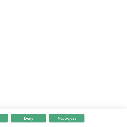
Deny
No, adjust