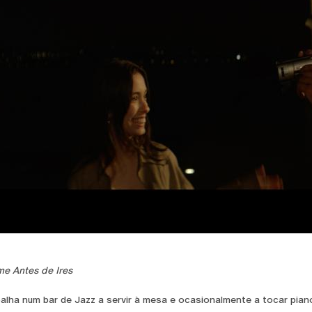
e Antes de Ires
alha num bar de Jazz a servir à mesa e ocasionalmente a tocar piano