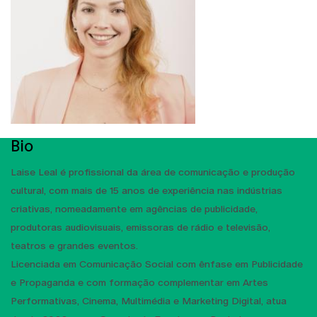
Bio
Laise Leal é profissional da área de comunicação e produção
cultural, com mais de 15 anos de experiência nas indústrias
criativas, nomeadamente em agências de publicidade,
produtoras audiovisuais, emissoras de rádio e televisão,
teatros e grandes eventos.
Licenciada em Comunicação Social com ênfase em Publicidade
e Propaganda e com formação complementar em Artes
Performativas, Cinema, Multimédia e Marketing Digital, atua