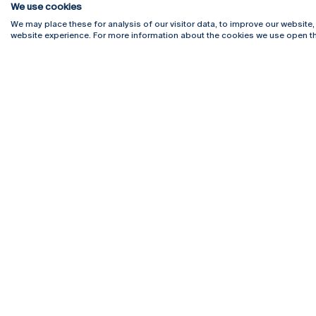
We use cookies
We may place these for analysis of our visitor data, to improve our website
website experience. For more information about the cookies we use open th
Rua Diogo Botelho 1327
Campus 
4169-005 Porto
Webmail
+351 226 196 240
Intranet
Email:
artes@ucp.pt
Serviço
Como C
Newslet