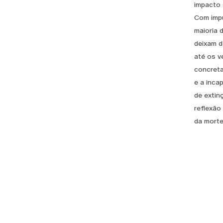
impacto 
Com impu
maioria 
deixam d
até os v
concreta
e a inca
de extin
reflexão
da morte