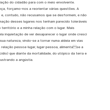
elação do cidadão para com o meio envolvente.
a, forçamo-nos a reorientar várias questões. A
mos e, contudo, não recusamos que se desformem, e não
mação desses lugares nos tenham parecido toleráveis
território e a minha relação com o lugar. Mais
la inquietação de ver desaparecer o lugar onde cresci
ua natureza, vindo-se a tornar numa aldeia em vias
 relação pessoa-lugar, lugar-pessoa, alimentase a
cídio) que diante da mortalidade, do utópico da terra e
lustrando a angústia.