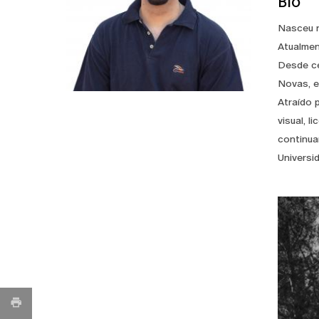
Bio
Nasceu n
Atualmen
Desde ce
Novas, e
Atraído 
visual, 
continua
Universi