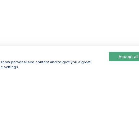
Accept all
, show personalised content and to give you a great
e settings.
Online
© 2026
Universidade
Católica
s
Portuguesa
hegar
Política de
ter
Privacidade
Termos &
Condições
Direitos do Titular
dos Dados