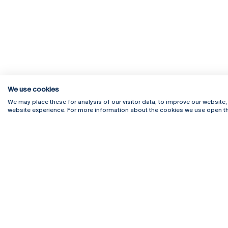
We use cookies
We may place these for analysis of our visitor data, to improve our website
website experience. For more information about the cookies we use open th
Rua Diogo Botelho 1327
Campus 
4169-005 Porto
Webmail
+351 226 196 240
Intranet
Email:
artes@ucp.pt
Serviço
Como C
Newslet