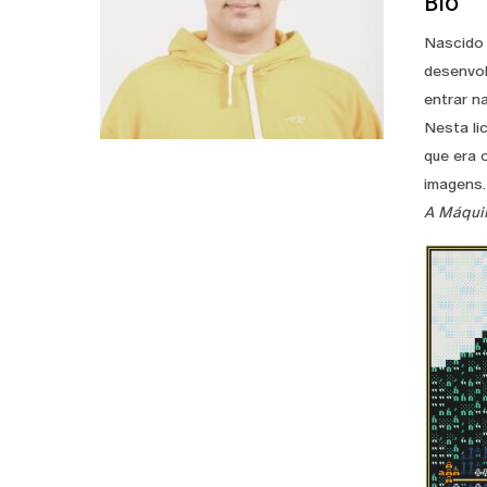
Bio
Nascido 
desenvol
entrar n
Nesta li
que era 
imagens.
A Máqui