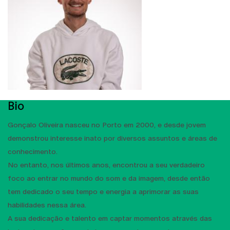
Bio
Gonçalo Oliveira nasceu no Porto em 2000, e desde jovem
demonstrou interesse inato por diversos assuntos e áreas de
conhecimento.
No entanto, nos últimos anos, encontrou a seu verdadeiro
foco ao entrar no mundo do som e da imagem, desde então
tem dedicado o seu tempo e energia a aprimorar as suas
habilidades nessa área.
A sua dedicação e talento em captar momentos através das