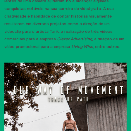
lentes de uma câmara ajudaram-no a alcançar algumas
conquistas notáveis na sua carreira de videógrafo. A sua
criatividade e habilidade de contar histórias visualmente
resultaram em diversos projetos como a direção de um
videoclip para o artista Tarik, a realização de três vídeos
comerciais para a empresa
Clever Advertising
, a direção de um
vídeo promocional para a empresa
Living Wise
, entre outros.