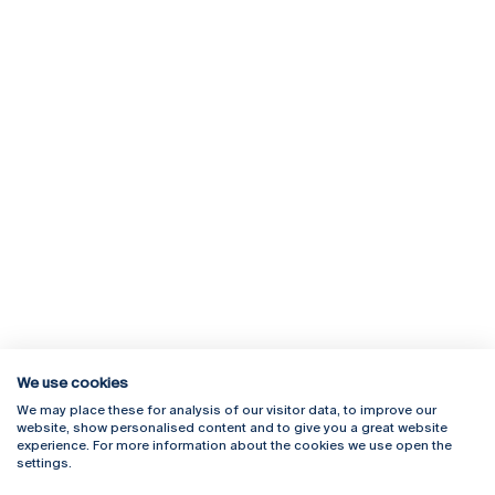
We use cookies
We may place these for analysis of our visitor data, to improve our
Rua Diogo Botelho 1327
Campus Online
website, show personalised content and to give you a great website
4169-005 Porto
Webmail
experience. For more information about the cookies we use open the
+351 226 196 240
Intranet
settings.
Email:
artes@ucp.pt