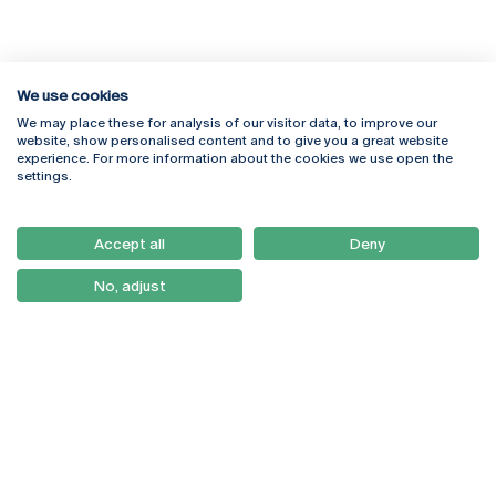
We use cookies
We may place these for analysis of our visitor data, to improve our
Rua Diogo Botelho 1327
Campus Online
website, show personalised content and to give you a great website
4169-005 Porto
Webmail
experience. For more information about the cookies we use open the
+351 226 196 240
Intranet
settings.
Email:
artes@ucp.pt
Serviços
Como Chegar
Accept all
Deny
Newsletter
No, adjust
© 2026
Braga
Universidade Católica
Lisboa
Portuguesa
Porto
Viseu
Política de Privacidade
Termos & Condições
Direitos do Titular dos