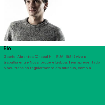
Bio
Gabriel Abrantes (Chapel Hill, EUA, 1984) vive e
trabalha entre Nova Iorque e Lisboa. Tem apresentado
o seu trabalho regularmente em museus, como a
MOSTRAR MAIS