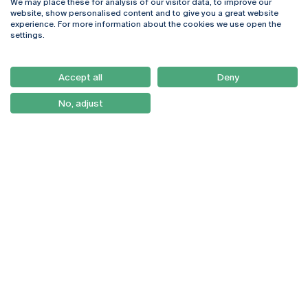
We may place these for analysis of our visitor data, to improve our
Rua Diogo Botelho 1327
Campus Online
website, show personalised content and to give you a great website
4169-005 Porto
Webmail
experience. For more information about the cookies we use open the
+351 226 196 240
Intranet
settings.
Email:
artes@ucp.pt
Serviços
Como Chegar
Accept all
Deny
Newsletter
No, adjust
© 2026
Braga
Universidade Católica
Lisboa
Portuguesa
Porto
Viseu
Política de Privacidade
Termos & Condições
Direitos do Titular dos
Dados
Entidades Financiadoras