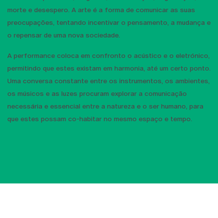
morte e desespero. A arte é a forma de comunicar as suas
preocupações, tentando incentivar o pensamento, a mudança e
o repensar de uma nova sociedade.
A performance coloca em confronto o acústico e o eletrónico,
permitindo que estes existam em harmonia, até um certo ponto.
Uma conversa constante entre os instrumentos, os ambientes,
os músicos e as luzes procuram explorar a comunicação
necessária e essencial entre a natureza e o ser humano, para
que estes possam co-habitar no mesmo espaço e tempo.