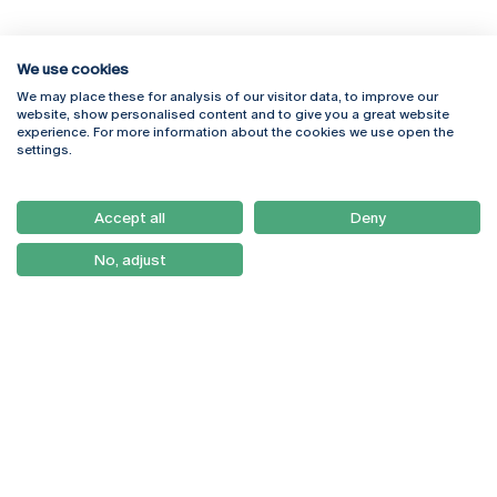
We use cookies
We may place these for analysis of our visitor data, to improve our
Rua Diogo Botelho 1327
Campus Online
website, show personalised content and to give you a great website
4169-005 Porto
Webmail
experience. For more information about the cookies we use open the
+351 226 196 240
Intranet
settings.
Email:
artes@ucp.pt
Serviços
Como Chegar
Accept all
Deny
Newsletter
No, adjust
© 2026
Braga
Universidade Católica
Lisboa
Portuguesa
Porto
Viseu
Política de Privacidade
Termos & Condições
Direitos do Titular dos
Dados