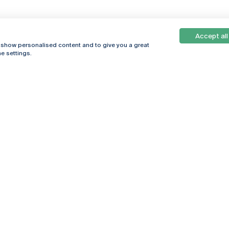
Accept all
, show personalised content and to give you a great
e settings.
Online
© 2026
Universidade
Católica
s
Portuguesa
hegar
Política de
ter
Privacidade
Termos &
Condições
Direitos do Titular
dos Dados
Entidades Financiadoras