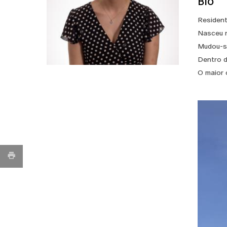
Bio
Resident
Nasceu n
Mudou-se
Dentro d
O maior 