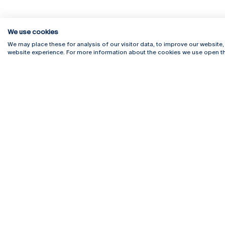
We use cookies
We may place these for analysis of our visitor data, to improve our website
website experience. For more information about the cookies we use open th
Rua Diogo Botelho 1327
Campus 
4169-005 Porto
Webmail
+351 226 196 240
Intranet
Email:
artes@ucp.pt
Serviço
Como C
Newslet