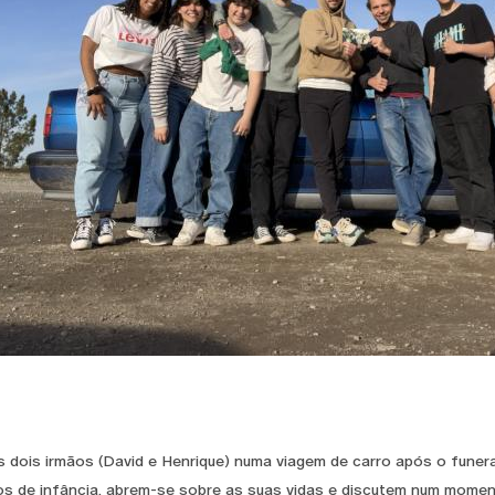
 dois irmãos (David e Henrique) numa viagem de carro após o funera
 de infância, abrem-se sobre as suas vidas e discutem num momento