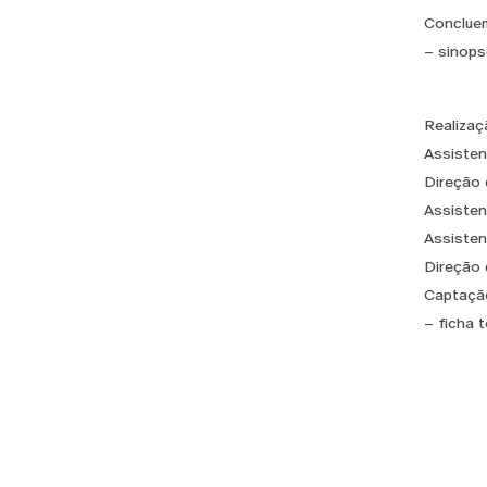
Concluem
– sinops
Realizaç
Assistent
Direção 
Assisten
Assisten
Direção 
Captação
– ficha t