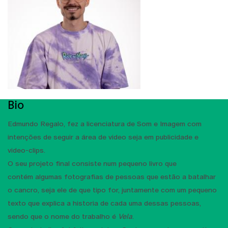
Bio
Edmundo Regalo, fez a licenciatura de Som e Imagem com
intenções de seguir a área de video seja em publicidade e
video-clips.
O seu projeto final consiste num pequeno livro que
contém algumas fotografias de pessoas que estão a batalhar
o cancro, seja ele de que tipo for, juntamente com um pequeno
texto que explica a historia de cada uma dessas pessoas,
sendo que o nome do trabalho é
Vela
.