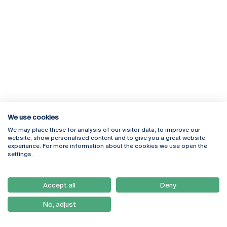
We use cookies
We may place these for analysis of our visitor data, to improve our
Rua Diogo Botelho 1327
Campus Online
website, show personalised content and to give you a great website
4169-005 Porto
Webmail
experience. For more information about the cookies we use open the
+351 226 196 240
Intranet
settings.
Email:
artes@ucp.pt
Serviços
Como Chegar
Accept all
Deny
Newsletter
No, adjust