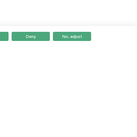
Deny
No, adjust
Braga
Lisboa
Porto
Viseu