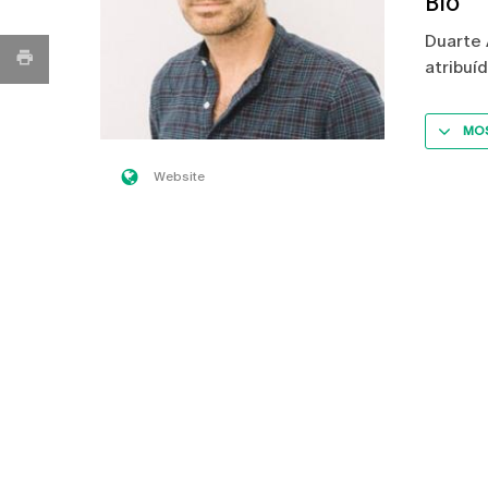
Bio
Duarte 
atribuí
MOS
Website