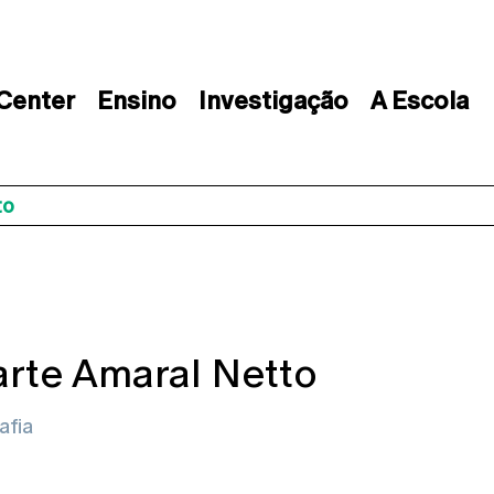
 Center
Ensino
Investigação
A Escola
to
rte Amaral Netto
afia