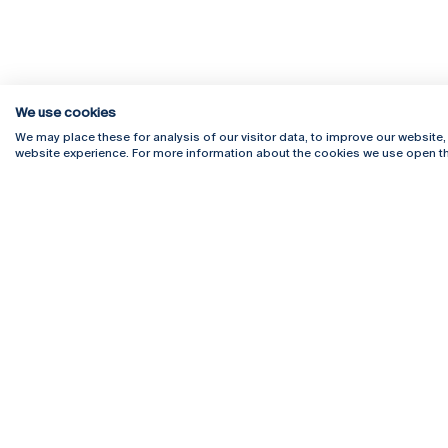
We use cookies
We may place these for analysis of our visitor data, to improve our website
website experience. For more information about the cookies we use open th
Rua Diogo Botelho 1327
Campus 
4169-005 Porto
Webmail
+351 226 196 240
Intranet
Email:
artes@ucp.pt
Serviço
Como C
Newslet