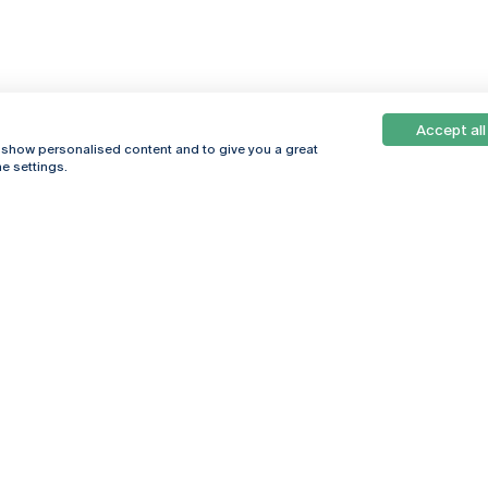
Accept all
, show personalised content and to give you a great
e settings.
Online
© 2026
Universidade
Católica
s
Portuguesa
hegar
Política de
ter
Privacidade
Termos &
Condições
Direitos do Titular
dos Dados
Entidades Financiadoras