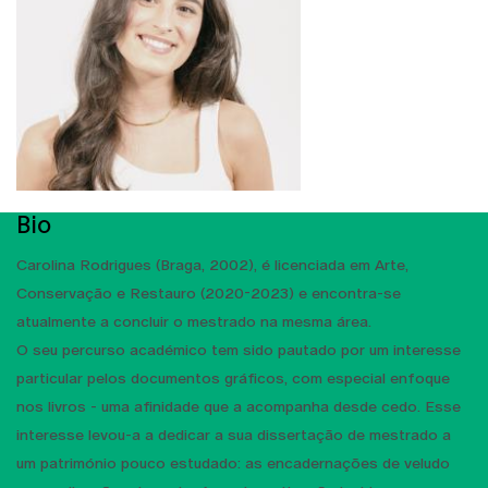
Bio
Carolina Rodrigues (Braga, 2002), é licenciada em Arte,
Conservação e Restauro (2020-2023) e encontra-se
atualmente a concluir o mestrado na mesma área.
O seu percurso académico tem sido pautado por um interesse
particular pelos documentos gráficos, com especial enfoque
nos livros - uma afinidade que a acompanha desde cedo. Esse
interesse levou-a a dedicar a sua dissertação de mestrado a
um património pouco estudado: as encadernações de veludo