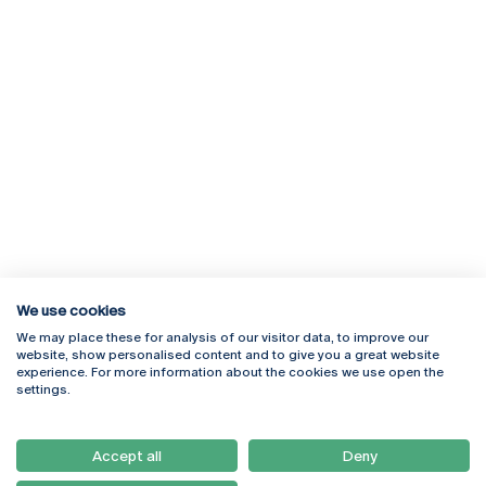
We use cookies
We may place these for analysis of our visitor data, to improve our
Rua Diogo Botelho 1327
Campus Online
website, show personalised content and to give you a great website
4169-005 Porto
Webmail
experience. For more information about the cookies we use open the
+351 226 196 240
Intranet
settings.
Email:
artes@ucp.pt
Serviços
Como Chegar
Accept all
Deny
Newsletter